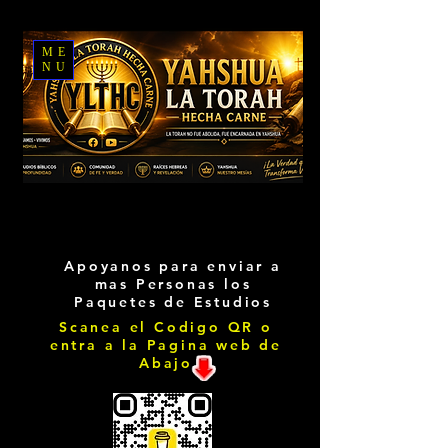
ME
NU
Apoyanos para enviar a
mas Personas los
Paquetes de Estudios
Scanea el Codigo QR o
entra a la Pagina web de
Abajo