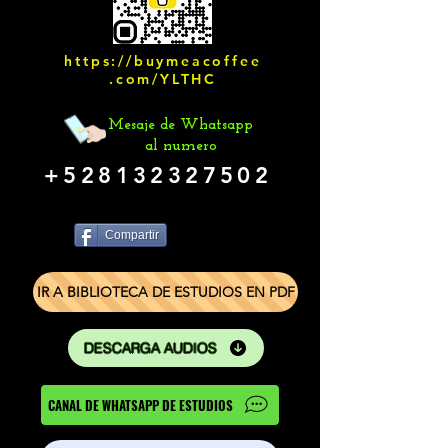
https://buymeacoffee
.com/YLTHC
Mesaje de Whatsapp
al numero
+528132327502
Compartir
IR A BIBLIOTECA DE ESTUDIOS EN PDF
DESCARGA AUDIOS
CANAL DE WHATSAPP DE ESTUDIOS