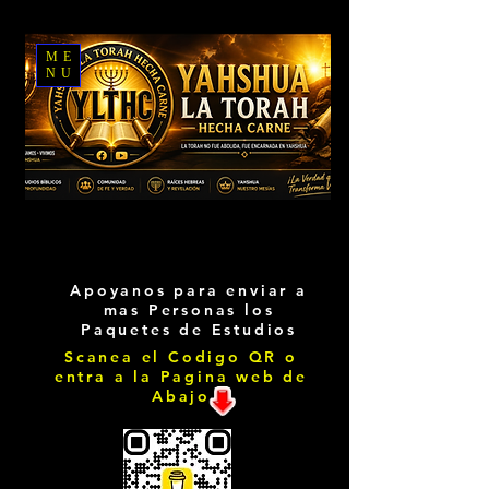
ME
NU
Apoyanos para enviar a
mas Personas los
Paquetes de Estudios
Scanea el Codigo QR o
entra a la Pagina web de
Abajo