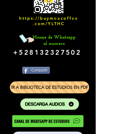
https://buymeacoffee
.com/YLTHC
Mesaje de Whatsapp
al numero
+528132327502
Compartir
IR A BIBLIOTECA DE ESTUDIOS EN PDF
DESCARGA AUDIOS
CANAL DE WHATSAPP DE ESTUDIOS